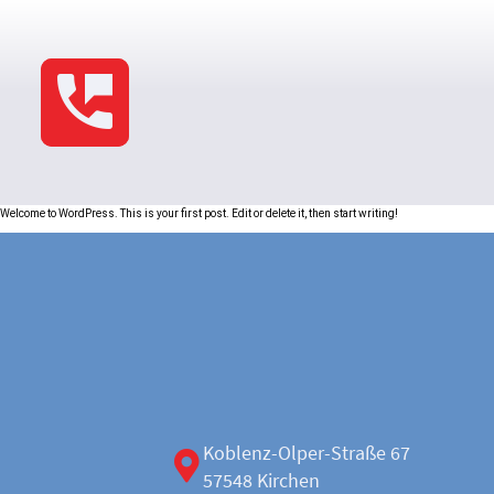
Welcome to WordPress. This is your first post. Edit or delete it, then start writing!
Koblenz-Olper-Straße 67
57548 Kirchen